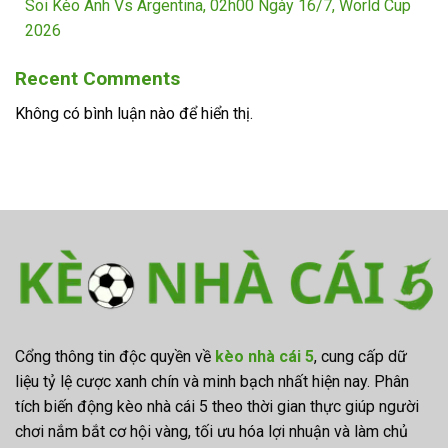
Soi Kèo Anh Vs Argentina, 02h00 Ngày 16/7, World Cup
2026
Recent Comments
Không có bình luận nào để hiển thị.
Cổng thông tin độc quyền về
kèo nhà cái 5
, cung cấp dữ
liệu tỷ lệ cược xanh chín và minh bạch nhất hiện nay. Phân
tích biến động kèo nhà cái 5 theo thời gian thực giúp người
chơi nắm bắt cơ hội vàng, tối ưu hóa lợi nhuận và làm chủ