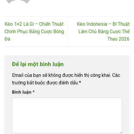
Kèo 1×2 Là Gì – Chiến Thuật
Kèo Indonesia – Bí Thuật
Chinh Phục Bảng Cược Bóng
Làm Chủ Bảng Cược Thể
Đá
Thao 2026
Để lại một bình luận
Email của bạn sẽ không được hiển thị công khai.
Các
trường bắt buộc được đánh dấu
*
Bình luận
*