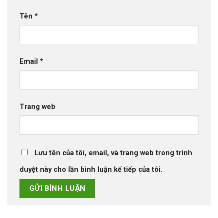
Tên
*
Email
*
Trang web
Lưu tên của tôi, email, và trang web trong trình
duyệt này cho lần bình luận kế tiếp của tôi.