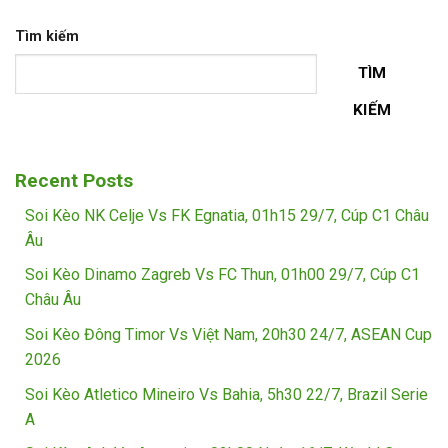
Tìm kiếm
TÌM
KIẾM
Recent Posts
Soi Kèo NK Celje Vs FK Egnatia, 01h15 29/7, Cúp C1 Châu
Âu
Soi Kèo Dinamo Zagreb Vs FC Thun, 01h00 29/7, Cúp C1
Châu Âu
Soi Kèo Đông Timor Vs Việt Nam, 20h30 24/7, ASEAN Cup
2026
Soi Kèo Atletico Mineiro Vs Bahia, 5h30 22/7, Brazil Serie
A