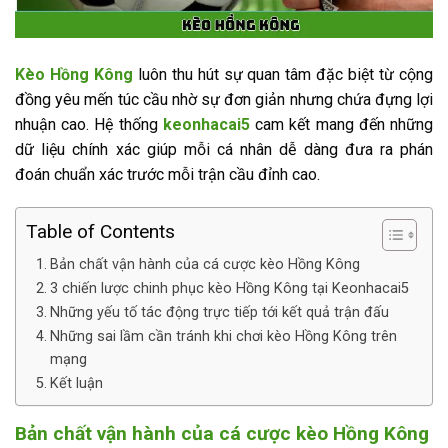
Kèo Hồng Kông
luôn thu hút sự quan tâm đặc biệt từ cộng
đồng yêu mến túc cầu nhờ sự đơn giản nhưng chứa đựng lợi
nhuận cao. Hệ thống
keonhacai5
cam kết mang đến những
dữ liệu chính xác giúp mỗi cá nhân dễ dàng đưa ra phán
đoán chuẩn xác trước mỗi trận cầu đỉnh cao.
Table of Contents
Bản chất vận hành của cá cược kèo Hồng Kông
3 chiến lược chinh phục kèo Hồng Kông tại Keonhacai5
Những yếu tố tác động trực tiếp tới kết quả trận đấu
Những sai lầm cần tránh khi chơi kèo Hồng Kông trên
mạng
Kết luận
Bản chất vận hành của cá cược kèo Hồng Kông