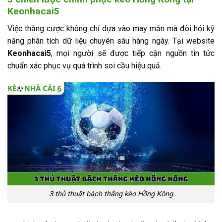
Keonhacai5
Việc thắng cược không chỉ dựa vào may mắn mà đòi hỏi kỹ
năng phân tích dữ liệu chuyên sâu hàng ngày. Tại website
Keonhacai5
, mọi người sẽ được tiếp cận nguồn tin tức
chuẩn xác phục vụ quá trình soi cầu hiệu quả.
3 thủ thuật bách thắng kèo Hồng Kông