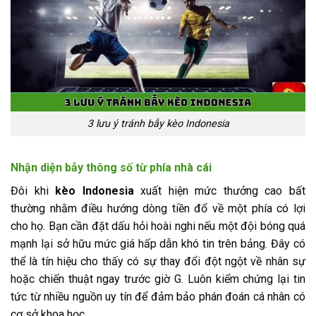
3 lưu ý tránh bẫy kèo Indonesia
Nhận diện bẫy thông số từ phía nhà cái
Đôi khi
kèo Indonesia
xuất hiện mức thưởng cao bất
thường nhằm điều hướng dòng tiền đổ về một phía có lợi
cho họ. Bạn cần đặt dấu hỏi hoài nghi nếu một đội bóng quá
mạnh lại sở hữu mức giá hấp dẫn khó tin trên bảng. Đây có
thể là tín hiệu cho thấy có sự thay đổi đột ngột về nhân sự
hoặc chiến thuật ngay trước giờ G. Luôn kiểm chứng lại tin
tức từ nhiều nguồn uy tín để đảm bảo phán đoán cá nhân có
cơ sở khoa học.