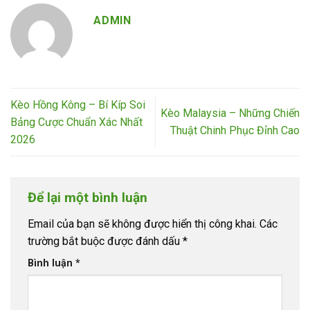
ADMIN
Kèo Hồng Kông – Bí Kíp Soi
Kèo Malaysia – Những Chiến
Bảng Cược Chuẩn Xác Nhất
Thuật Chinh Phục Đỉnh Cao
2026
Để lại một bình luận
Email của bạn sẽ không được hiển thị công khai.
Các
trường bắt buộc được đánh dấu
*
Bình luận
*