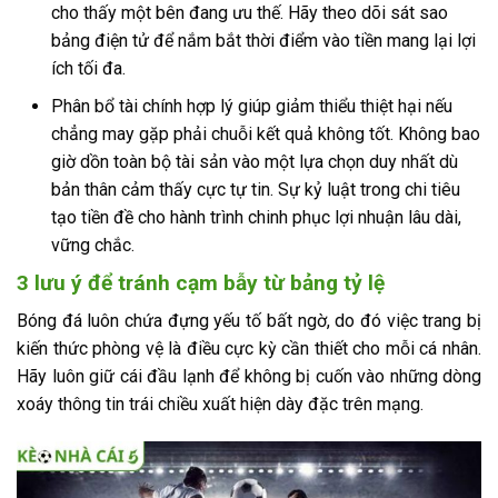
cho thấy một bên đang ưu thế. Hãy theo dõi sát sao
bảng điện tử để nắm bắt thời điểm vào tiền mang lại lợi
ích tối đa.
Phân bổ tài chính hợp lý giúp giảm thiểu thiệt hại nếu
chẳng may gặp phải chuỗi kết quả không tốt. Không bao
giờ dồn toàn bộ tài sản vào một lựa chọn duy nhất dù
bản thân cảm thấy cực tự tin. Sự kỷ luật trong chi tiêu
tạo tiền đề cho hành trình chinh phục lợi nhuận lâu dài,
vững chắc.
3 lưu ý để tránh cạm bẫy từ bảng tỷ lệ
Bóng đá luôn chứa đựng yếu tố bất ngờ, do đó việc trang bị
kiến thức phòng vệ là điều cực kỳ cần thiết cho mỗi cá nhân.
Hãy luôn giữ cái đầu lạnh để không bị cuốn vào những dòng
xoáy thông tin trái chiều xuất hiện dày đặc trên mạng.