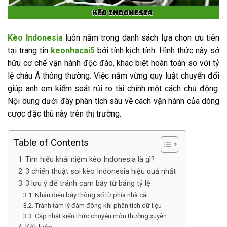
Kèo Indonesia
luôn nằm trong danh sách lựa chọn ưu tiên
tại trang tin
keonhacai5
bởi tính kịch tính. Hình thức này sở
hữu cơ chế vận hành độc đáo, khác biệt hoàn toàn so với tỷ
lệ châu Á thông thường. Việc nắm vững quy luật chuyển đổi
giúp anh em kiểm soát rủi ro tài chính một cách chủ động.
Nội dung dưới đây phân tích sâu về cách vận hành của dòng
cược đặc thù này trên thị trường.
Table of Contents
Tìm hiểu khái niệm kèo Indonesia là gì?
3 chiến thuật soi kèo Indonesia hiệu quả nhất
3 lưu ý để tránh cạm bẫy từ bảng tỷ lệ
Nhận diện bẫy thông số từ phía nhà cái
Tránh tâm lý đám đông khi phân tích dữ liệu
Cập nhật kiến thức chuyên môn thường xuyên