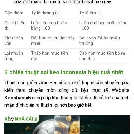
cửa đặt mang lại giá trị kinh tế tốt nhất hiện nay.
Đặc điểm
Tỷ lệ dương (+)
Tỷ lệ âm (-)
Giá trị hiển
Luôn lớn hơn hoặc
Luôn nhỏ hơn hoặc bằng
thị
bằng 1.00
-1.00
Tính toán
Đặt bao nhiêu tính bấy
Bỏ ít vốn để ăn nhiều
vốn
nhiêu
thưởng
Lợi nhuận
Thấp hơn mức tiền
Cao hơn mức tiền bỏ ra
ròng
đặt
ban đầu
3 chiến thuật soi kèo Indonesia hiệu quả nhất
Thành công bền vững yêu cầu sự kết hợp nhuần nhuyễn giữa
kiến thức chuyên môn cùng dữ liệu thực tế. Website
Keonhacai5
cung cấp kho thông tin khổng lồ hỗ trợ quá trình
nhận định diễn ra thuận lợi hơn bao giờ hết.