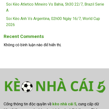
Soi Kèo Atletico Mineiro Vs Bahia, 5h30 22/7, Brazil Serie
A
Soi Kèo Anh Vs Argentina, 02h00 Ngày 16/7, World Cup
2026
Recent Comments
Không có bình luận nào để hiển thị.
Cổng thông tin độc quyền về
kèo nhà cái 5
, cung cấp dữ