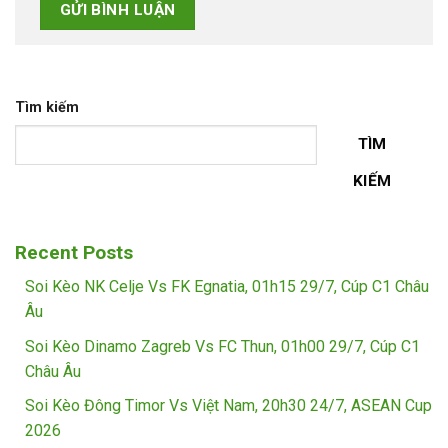
Tìm kiếm
TÌM
KIẾM
Recent Posts
Soi Kèo NK Celje Vs FK Egnatia, 01h15 29/7, Cúp C1 Châu
Âu
Soi Kèo Dinamo Zagreb Vs FC Thun, 01h00 29/7, Cúp C1
Châu Âu
Soi Kèo Đông Timor Vs Việt Nam, 20h30 24/7, ASEAN Cup
2026