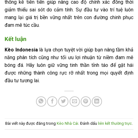
thống kê tiên tiến giúp nâng cao độ chính xác đồng thời
giảm thiểu sai sót do cảm tính. Sự đầu tư vào trí tuệ luôn
mang lại giá trị bền vững nhất trên con đường chinh phục
đam mê túc cầu.
Kết luận
Kèo Indonesia
là lựa chọn tuyệt vời giúp bạn nâng tầm khả
năng phân tích cũng như tối ưu lợi nhuận từ niềm đam mê
bóng đá. Hãy luôn giữ vững tinh thần tỉnh táo để gặt hái
được những thành công rực rỡ nhất trong mọi quyết định
đầu tư tương lai.
Bài viết này được đăng trong
Kèo Nhà Cái
. Đánh dấu
liên kết thường trực
.