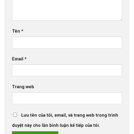
Tên
*
Email
*
Trang web
Lưu tên của tôi, email, và trang web trong trình
duyệt này cho lần bình luận kế tiếp của tôi.